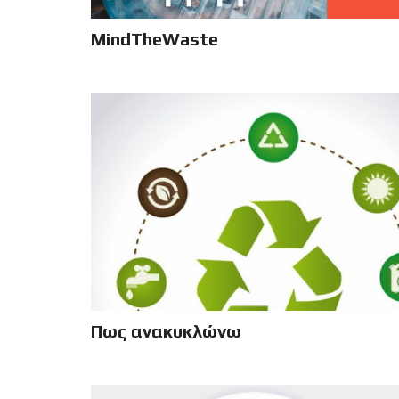
MindTheWaste
Πως ανακυκλώνω