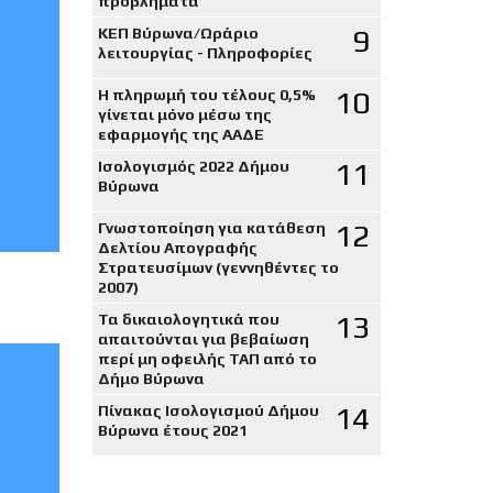
προβλήματα
9
ΚΕΠ Βύρωνα/Ωράριο
λειτουργίας - Πληροφορίες
10
Η πληρωμή του τέλους 0,5%
γίνεται μόνο μέσω της
εφαρμογής της ΑΑΔΕ
11
Ισολογισμός 2022 Δήμου
Βύρωνα
12
Γνωστοποίηση για κατάθεση
Δελτίου Απογραφής
Στρατευσίμων (γεννηθέντες το
2007)
13
Τα δικαιολογητικά που
απαιτούνται για βεβαίωση
περί μη οφειλής ΤΑΠ από το
Δήμο Βύρωνα
14
Πίνακας Ισολογισμού Δήμου
Βύρωνα έτους 2021