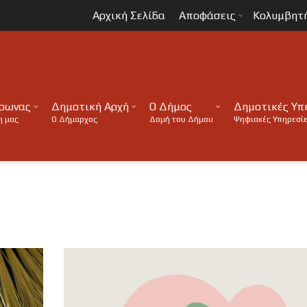
Αρχική Σελίδα
Αποφάσεις
Κολυμβητ
ύρωνας
Δημοτική Αρχή
Ο Δήμος
Δημοτικές Υπ
η μας
Ο Δήμαρχος
Δομή του Δήμου
Ψηφιακές Υπηρεσί