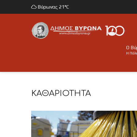
Βύρωνας
21°C
Ο Β
Η Πόλ
ΚΑΘΑΡΙΌΤΗΤΑ