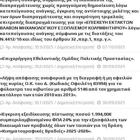
διαπραγμάτευσης χωρίς προηγούμενη δημοσίευση λόγω
κατεπείγουσας ανάγκης, έγκριση της αντίστοιχης μελέτης και
των όρων διαπραγμάτευσης και συγκρότηση τριμελούς
επιτροπής διαπραγμάτευσης για την «ΕΠΙΣΚΕΥΗ ΕΚΤΑΚΤΩΝ
ΒΛΑΒΩΝ ΜΗΧΑΝΟΛΟΓΙΚΟΥ ΕΞΟΠΛΙΣΜΟΥ ΚΟΛΥΜΒΗΤΗΡΙΟΥ» λόγω
κατεπείγουσας ανάγκης σύμφωνα με τις διατάξεις του
Ν.4412/16 και ιδίως του άρθρου 32 ,παρ.1, περ. γ.».
Αρ. Απόφασης: 353/2025 / Δημοτική Επιτροπή
07/10/2025
«Επιχορήγηση Εθελοντικής Ομάδας Πολιτικής Προστασίας».
Αρ. Απόφασης: 352/2025 / Δημοτική Επιτροπή
30/09/2025
«Λήψη απόφασης αναφορικά με τη διαγραφή ή μη οφειλών
της κυρίας Ο.Κ. του Δ. (Κωδικός Οφειλέτη 83994) για τα
φύλακτρα του κιβωτίου με αριθμό 5146 από τον χρηματικό
κατάλογο των ετών 2010 και 2013».
Αρ. Απόφασης: 351/2025 / Δημοτική Επιτροπή
30/09/2025
«Έγκριση εξειδίκευσης πίστωσης ποσού 1.994,00€
συμπεριλαμβανομένου ΦΠΑ 24% για την εξασφάλιση των
δικαιωμάτων προβολής όλων των ταινιών για τη δράση
«Κινηματογραφικές Βραδιές» 2025-2026».
Αρ. Απόφασης: 350/2025 / Δημοτική Επιτροπή
30/09/2025