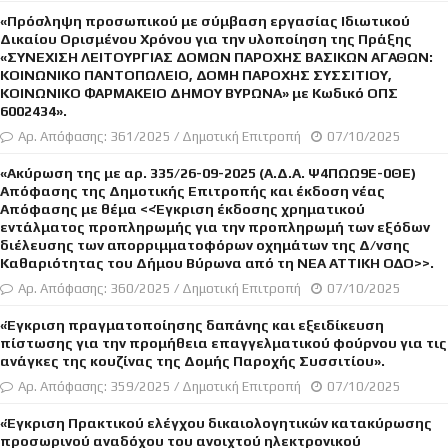
«Πρόσληψη προσωπικού με σύμβαση εργασίας Ιδιωτικού
Δικαίου Ορισμένου Χρόνου για την υλοποίηση της Πράξης
«ΣΥΝΕΧΙΣΗ ΛΕΙΤΟΥΡΓΙΑΣ ΔΟΜΩΝ ΠΑΡΟΧΗΣ ΒΑΣΙΚΩΝ ΑΓΑΘΩΝ:
ΚΟΙΝΩΝΙΚΟ ΠΑΝΤΟΠΩΛΕΙΟ, ΔΟΜΗ ΠΑΡΟΧΗΣ ΣΥΣΣΙΤΙΟΥ,
ΚΟΙΝΩΝΙΚΟ ΦΑΡΜΑΚΕΙΟ ΔΗΜΟΥ ΒΥΡΩΝΑ» με Κωδικό ΟΠΣ
6002434».
Αρ. Απόφασης: 361/2025 / Δημοτική Επιτροπή
07/10/2025
«Ακύρωση της με αρ. 335/26-09-2025 (Α.Δ.Α. Ψ4ΠΩΩ9Ε-0ΘΕ)
Απόφασης της Δημοτικής Επιτροπής και έκδοση νέας
Απόφασης με θέμα <<Έγκριση έκδοσης χρηματικού
εντάλματος προπληρωμής για την προπληρωμή των εξόδων
διέλευσης των απορριμματοφόρων οχημάτων της Δ/νσης
Καθαριότητας του Δήμου Βύρωνα από τη ΝΕΑ ΑΤΤΙΚΗ ΟΔΟ>>.
Αρ. Απόφασης: 360/2025 / Δημοτική Επιτροπή
07/10/2025
«Έγκριση πραγματοποίησης δαπάνης και εξειδίκευση
πίστωσης για την προμήθεια επαγγελματικού φούρνου για τις
ανάγκες της κουζίνας της Δομής Παροχής Συσσιτίου».
Αρ. Απόφασης: 359/2025 / Δημοτική Επιτροπή
07/10/2025
«Έγκριση Πρακτικού ελέγχου δικαιολογητικών κατακύρωσης
προσωρινού αναδόχου του ανοιχτού ηλεκτρονικού