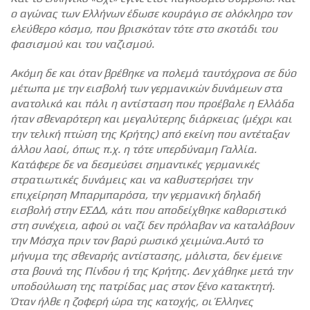
ο αγώνας των Ελλήνων έδωσε κουράγιο σε ολόκληρο τον
ελεύθερο κόσμο, που βρισκόταν τότε στο σκοτάδι του
φασισμού και του ναζισμού.
Ακόμη δε και όταν βρέθηκε να πολεμά ταυτόχρονα σε δύο
μέτωπα με την εισβολή των γερμανικών δυνάμεων στα
ανατολικά και πάλι η αντίσταση που προέβαλε η Ελλάδα
ήταν σθεναρότερη και μεγαλύτερης διάρκειας (μέχρι και
την τελική πτώση της Κρήτης) από εκείνη που αντέταξαν
άλλου λαοί, όπως π.χ. η τότε υπερδύναμη Γαλλία.
Κατάφερε δε να δεσμεύσει σημαντικές γερμανικές
στρατιωτικές δυνάμεις και να καθυστερήσει την
επιχείρηση Μπαρμπαρόσα, την γερμανική δηλαδή
εισβολή στην ΕΣΔΔ, κάτι που αποδείχθηκε καθοριστικό
στη συνέχεια, αφού οι ναζί δεν πρόλαβαν να καταλάβουν
την Μόσχα πριν τον βαρύ ρωσικό χειμώνα.Αυτό το
μήνυμα της σθεναρής αντίστασης, μάλιστα, δεν έμεινε
στα βουνά της Πίνδου ή της Κρήτης. Δεν χάθηκε μετά την
υποδούλωση της πατρίδας μας στον ξένο κατακτητή.
Όταν ήλθε η ζοφερή ώρα της κατοχής, οι Έλληνες