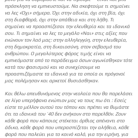
πρόσκληση να εμπνευστούμε. Να σκεφτούμε τι σημαίνει
να λες «Όχι» σήμερα. Όχι στην αδικία, όχι στη βία, όχι
στη διαφθορά, όχι στην απάθεια και στη λήθη. Τι
σημαίνει να προασπίζεσαι την ελευθερία και τα ιδανικά
σου. Τι σημαίνει να λες το μεγάλο «Ναι» στις αξίες που
ενώνουν τον λαό μας: στην αλληλεγγύη, στην ελευθερία,
στη δημοκρατία, στη δικαιοσύνη, στον σεβασμό του
ανθρώπου. Ο μεγαλύτερος φόρος τιμής είναι να
εμπνεόμαστε από το παράδειγμα όσων αγωνίσθηκαν τότε
κατά του φασισμού και να συνεχίσουμε να
προασπιζόμαστε τα ιδανικά για τα οποία οι πρόγονοί
μας πολέμησαν και αρκετοί θυσιάσθηκαν.
Και θέλω απευθυνόμενος στην νεολαία που θα παρελάσει
σε λίγο υπερήφανα ενώπιον μας να τους πω ότι : Εσείς
είστε το μέλλον αυτού του τόπου και πρέπει να θυμάστε
ότι τα ιδανικά του ’40 δεν ανήκουν στο παρελθόν. Ζουν
κάθε φορά που κάποιος στέκεται όρθιος απέναντι στο
άδικο, κάθε φορά που υπερασπίζεται την αλήθεια, κάθε
φορά που παλεύει για το κοινό καλό, για την ειρήνη, για