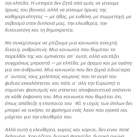
την ελπίδα. Η ιστορία δεν ζητά από εμάς να γίνουμε
ήρωες του βουνού, αλλά να γίνουμε ήρωες της
καθημερινότητας — με ήθος, με ευθύνη, με συμμετοχή, με
σεβασμό στον διπλανό μας, την ελευθερία, την
δικαιοσύνη και τη δημοκρατία.
Να συνεχίσουμε να χτίζουμε μια κοινωνία ανοιχτή,
δίκαιη, ανθρώπινη. Μια κοινωνία που θυμάται το
παρελθόν της και εμπνέεται απ` αυτό, αλλά κοιτάζει
συγχρόνως μπροστά — με ελπίδα, με όραμα και με αγάπη
για τον άνθρωπο. Μια κοινωνία που δεν ξεχνά (ιδιαίτερα
σ` αυτούς τους χαλεπούς καιρούς που το αυγό του
φιδιού εκκολάπτεται και πάλι σ` όλη την Ευρώπη) τι
σημαίνει φασισμός και στέκεται αποφασιστικά απέναντι
σε κάθε έκφανση του. Μια κοινωνία που θυμάται ότι,
όπως απέδειξε η εποποιία του `40, η ισχύς των όπλων δεν
μπορεί να νικήσει το φρόνημα ενός λαού που αγαπά και
μάχεται για την ελευθερία του.
Αλλά αυτή η ελευθερία, κυρίες και κύριοι, δεν είναι ποτέ
δεδομένη. Χρειάζεται διαρκή φροντίδα, διαρκή αγώνα,