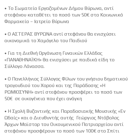
• Το Σωματείο Εργαζομένων Δήμου Βύρωνα, αντί
στεφάνου καταθέτει το ποσό των 50€ στο Κοινωνικό
Φαρμακείο – Ιατρείο Βύρωνα
• Ο ΑΣΤΕΡΑΣ ΒΥΡΩΝΑ αντί στεφάνου θα ενισχύσει
οικονομικά το Χαμόγελο του Παιδιού
• Για τη Διεθνή Οργάνωση Γυναικών Ελλάδος
«ΠΑΝΑΘΗΝΑΪΚΗ» θα ενισχύσει με παιδικά είδη το
Σύλλογο Λάνασσα.
• Ο Πανελλήνιος Σύλλογος Φίλων του γνήσιου δημοτικού
τραγουδιού του Χορού και της Παράδοσης «Η
ΡΩΜΙΟΣΥΝΗ» αντί στεφάνου προσφέρει το ποσό των
50€ σε οικογένεια που έχει ανάγκη
• Η Σχολή Βυζαντινής και Παραδοσιακής Μουσικής «Εν
Ωδαίς» και ο Διευθυντής αυτής Γεώργιος Ντόβολος
Άρχων Μαϊστορ του Οικουμενικού Πατριαρχείου αντί
στεφάνου προσφέρουν το ποσό των 100€ στο Σπίτι