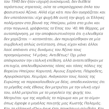
του 1940 δεν ήταν ισχυρή οικονομικά, δεν διέθετε
τεράστιους στρατούς, ούτε τα υπερσύγχρονα όπλα του
φασιστικού Άξονα. Αλλά είχε κάτι που δεν αγοράζεται και
δεν υποτάσσεται: είχε ψυχή.Με αυτή την ψυχή, οι Έλληνες
πολέμησαν στα βουνά της Ηπείρου, μέσα στο χιόνι και
στην παγωνιά, γράφοντας το Έπος του ’40. Με θάρρος, με
αυταπάρνηση, με την αποφασιστικότητα ότι η ελευθερία
δεν χαρίζεται — κατακτάται. Δεν περιορίσθηκαν σε μία
συμβολική απλώς αντίσταση, όπως είχαν κάνει άλλοι
λαοί απέναντι στις δυνάμεις του Άξονα τους
προηγούμενους 14 μήνες. Αντιθέτως! Όχι μόνο
απέκρουσαν την ιταλική επίθεση, αλλά αντεπιτέθηκαν με
επιτυχία, απελευθερώνοντας τόσες και τόσες πόλεις της
Βορείου Ηπείρου: Κορυτσά, Άγιους Σαράντα, Πόγραδετς,
Αργυρόκαστρο, Χειμάρα. Ανάγκασαν τους λαούς της
Ευρώπης να παρακολουθούν με δέος, αποδεικνύοντας ότι
το μέγεθος ενός έθνους δεν μετριέται με την υλική ισχύ
του, αλλά μετριέται με το μεγαλείο της ψυχής του.
Μετριέται «με της καρδιάς το πύρωμα και με το αίμα»
όπως έγραψε ο μεγάλος ποιητής μας Κωστής Παλαμάς.
Και το ελληνικό «Όχι» έγινε έτσι παγκόσμιο σύμβολο. Και