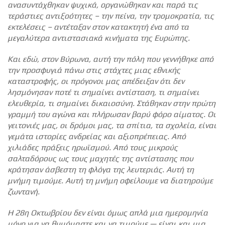
ανασυντάχθηκαν ψυχικά, οργανώθηκαν και παρά τις
τεράστιες αντιξοότητες – την πείνα, την τρομοκρατία, τις
εκτελέσεις – αντέταξαν στον κατακτητή ένα από τα
μεγαλύτερα αντιστασιακά κινήματα της Ευρώπης.
Και εδώ, στον Βύρωνα, αυτή την πόλη που γεννήθηκε από
την προσφυγιά πάνω στις στάχτες μιας εθνικής
καταστροφής, οι πρόγονοι μας απέδειξαν ότι δεν
λησμόνησαν ποτέ τι σημαίνει αντίσταση, τι σημαίνει
ελευθερία, τι σημαίνει δικαιοσύνη. Στάθηκαν στην πρώτη
γραμμή του αγώνα και πλήρωσαν βαρύ φόρο αίματος. Οι
γειτονιές μας, οι δρόμοι μας, τα σπίτια, τα σχολεία, είναι
γεμάτα ιστορίες ανδρείας και αξιοπρέπειας. Από
χιλιάδες πράξεις ηρωϊσμού. Από τους μικρούς
σαλταδόρους ως τους μαχητές της αντίστασης που
κράτησαν άσβεστη τη φλόγα της λευτεριάς. Αυτή τη
μνήμη τιμούμε. Αυτή τη μνήμη οφείλουμε να διατηρούμε
ζωντανή.
Η 28η Οκτωβρίου δεν είναι όμως απλά μια ημερομηνία
μόνο για να θυμόμαστε και να τιμούμε — είναι και μια