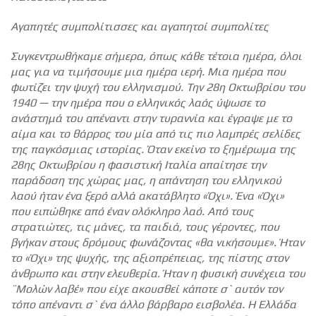
Αγαπητές συμπολίτισσες και αγαπητοί συμπολίτες
Συγκεντρωθήκαμε σήμερα, όπως κάθε τέτοια ημέρα, όλοι
μας για να τιμήσουμε μια ημέρα ιερή. Μια ημέρα που
φωτίζει την ψυχή του ελληνισμού. Την 28η Οκτωβρίου του
1940 — την ημέρα που ο ελληνικός λαός ύψωσε το
ανάστημά του απέναντι στην τυραννία και έγραψε με το
αίμα και το θάρρος του μία από τις πιο λαμπρές σελίδες
της παγκόσμιας ιστορίας. Όταν εκείνο το ξημέρωμα της
28ης Οκτωβρίου η φασιστική Ιταλία απαίτησε την
παράδοση της χώρας μας, η απάντηση του ελληνικού
λαού ήταν ένα ξερό αλλά ακατάβλητο «Όχι». Ένα «Όχι»
που ειπώθηκε από έναν ολόκληρο λαό. Από τους
στρατιώτες, τις μάνες, τα παιδιά, τους γέροντες, που
βγήκαν στους δρόμους φωνάζοντας «θα νικήσουμε». Ήταν
το «Όχι» της ψυχής, της αξιοπρέπειας, της πίστης στον
άνθρωπο και στην ελευθερία. Ήταν η φυσική συνέχεια του
¨Μολών λαβέ» που είχε ακουσθεί κάποτε σ` αυτόν τον
τόπο απέναντι σ` ένα άλλο βάρβαρο εισβολέα. Η Ελλάδα