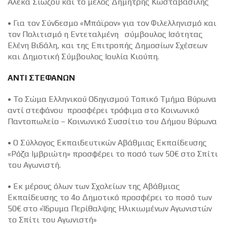
Αλέκα Σιώζου και το μέλος Δημήτρης Κωσταβασίλης
• Για τον Σύνδεσμο «Μπάϊρον» για τον Φιλελληνισμό και
τον Πολιτισμό η Εντεταλμένη σύμβουλος Ισότητας
Ελένη Βιδάλη, και της Επιτροπής Δημοσίων Σχέσεων
και Δημοτική Σύμβουλος Ιουλία Κιούπη.
ΑΝΤΙ ΣΤΕΦΑΝΩΝ
• Το Σώμα Ελληνικού Οδηγισμού Τοπικό Τμήμα Βύρωνα
αντί στεφάνου προσφέρει τρόφιμα στο Κοινωνικό
Παντοπωλείο – Κοινωνικό Συσσίτιο του Δήμου Βύρωνα
• Ο Σύλλογος Εκπαιδευτικών Α΄βάθμιας Εκπαίδευσης
«Ρόζα Ιμβριώτη» προσφέρει το ποσό των 50€ στο Σπίτι
του Αγωνιστή.
• Εκ μέρους όλων των Σχολείων της Α΄βάθμιας
Εκπαίδευσης το 4ο Δημοτικό προσφέρει το ποσό των
50€ στο «Ίδρυμα Περίθαλψης Ηλικιωμένων Αγωνιστών
το Σπίτι του Αγωνιστή»