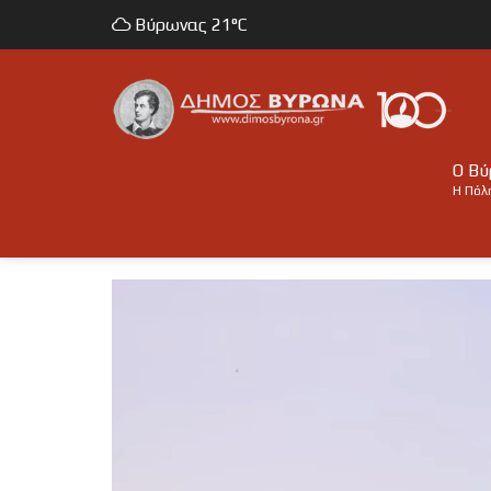
Βύρωνας
21°C
Ο Β
Η Πόλ