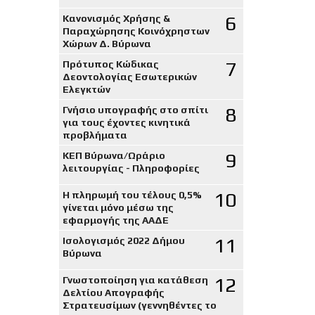
6
Κανονισμός Χρήσης &
Παραχώρησης Κοινόχρηστων
Χώρων Δ. Βύρωνα
7
Πρότυπος Κώδικας
Δεοντολογίας Εσωτερικών
Ελεγκτών
8
Γνήσιο υπογραφής στο σπίτι
για τους έχοντες κινητικά
προβλήματα
9
ΚΕΠ Βύρωνα/Ωράριο
λειτουργίας - Πληροφορίες
10
Η πληρωμή του τέλους 0,5%
γίνεται μόνο μέσω της
εφαρμογής της ΑΑΔΕ
11
Ισολογισμός 2022 Δήμου
Βύρωνα
12
Γνωστοποίηση για κατάθεση
Δελτίου Απογραφής
Στρατευσίμων (γεννηθέντες το