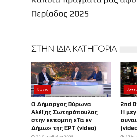
Περίοδος 2025
ΣΤΗΝ ΙΔΙΑ ΚΑΤΗΓΟΡΙΑ
Βίντεο
Βίντε
Ο Δήμαρχος Βύρωνα
2nd B
Αλέξης Σωτηρόπουλος
Η μεγ
στην εκπομπή «Τα εν
συναυ
Δήμω» της ΕΡΤ (video)
(vide
22 Οκτωβρίου 2025
17 Ιο