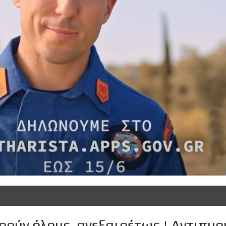
ούν όλους, ανεξαιρέτως | Αντιπυρ