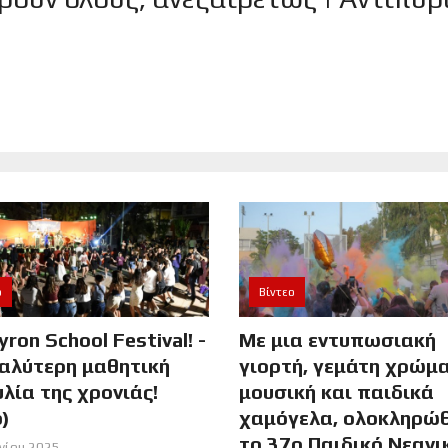
ο
Βίντεο
yron School Festival! -
Με μια εντυπωσιακή
αλύτερη μαθητική
γιορτή, γεμάτη χρώμα
λία της χρονιάς!
μουσική και παιδικά
o)
χαμόγελα, ολοκληρώ
το 37ο Παιδικό Νεανι
υνίου 2025