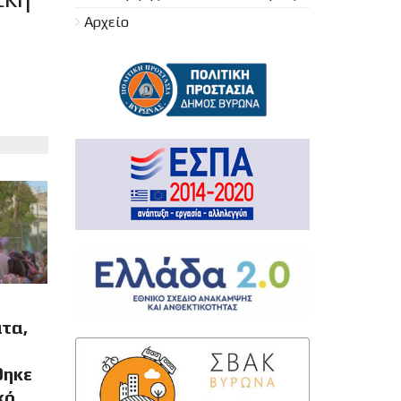
Αρχείο
τα,
θηκε
κό