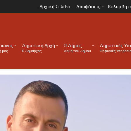
Αρχική Σελίδα
Αποφάσεις
Κολυμβητ
ύρωνας
Δημοτική Αρχή
Ο Δήμος
Δημοτικές Υπ
η μας
Ο Δήμαρχος
Δομή του Δήμου
Ψηφιακές Υπηρεσί