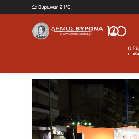
Βύρωνας
21°C
Ο Β
Η Πόλ