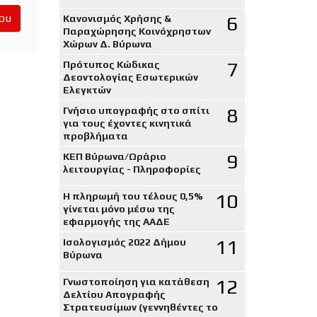
ου
6
Κανονισμός Χρήσης &
Παραχώρησης Κοινόχρηστων
Χώρων Δ. Βύρωνα
7
Πρότυπος Κώδικας
Δεοντολογίας Εσωτερικών
Ελεγκτών
8
Γνήσιο υπογραφής στο σπίτι
για τους έχοντες κινητικά
προβλήματα
9
ΚΕΠ Βύρωνα/Ωράριο
λειτουργίας - Πληροφορίες
10
Η πληρωμή του τέλους 0,5%
γίνεται μόνο μέσω της
εφαρμογής της ΑΑΔΕ
11
Ισολογισμός 2022 Δήμου
Βύρωνα
12
Γνωστοποίηση για κατάθεση
Δελτίου Απογραφής
Στρατευσίμων (γεννηθέντες το