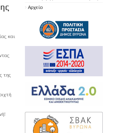
της
Αρχείο
ίας και
ντας
ς της
οιχτή
νή!