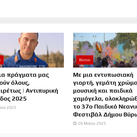
ο
Βίντεο
ια πράγματα μας
Με μια εντυπωσιακή
ούν όλους,
γιορτή, γεμάτη χρώμα
ιρέτως | Αντιπυρική
μουσική και παιδικά
οδος 2025
χαμόγελα, ολοκληρώ
το 37ο Παιδικό Νεανι
ϊου 2025
Φεστιβάλ Δήμου Βύρ
26 Μαϊου 2025