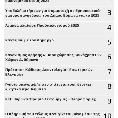
οικονομικού έτους 2024
3
Υποβολή αιτήσεων για συμμετοχή σε θρησκευτικές
εμποροπανηγύρεις του Δήμου Βύρωνα για το 2025
4
Ανακεφαλαίωση Προϋπολογισμού 2025
5
Ραντεβού με τον Δήμαρχο
6
Κανονισμός Χρήσης & Παραχώρησης Κοινόχρηστων
Χώρων Δ. Βύρωνα
7
Πρότυπος Κώδικας Δεοντολογίας Εσωτερικών
Ελεγκτών
8
Γνήσιο υπογραφής στο σπίτι για τους έχοντες
κινητικά προβλήματα
9
ΚΕΠ Βύρωνα/Ωράριο λειτουργίας - Πληροφορίες
10
Η πληρωμή του τέλους 0,5% γίνεται μόνο μέσω της