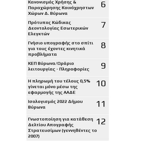
6
Κανονισμός Χρήσης &
Παραχώρησης Κοινόχρηστων
Χώρων Δ. Βύρωνα
7
Πρότυπος Κώδικας
Δεοντολογίας Εσωτερικών
Ελεγκτών
8
Γνήσιο υπογραφής στο σπίτι
για τους έχοντες κινητικά
προβλήματα
9
ΚΕΠ Βύρωνα/Ωράριο
λειτουργίας - Πληροφορίες
10
Η πληρωμή του τέλους 0,5%
γίνεται μόνο μέσω της
εφαρμογής της ΑΑΔΕ
11
Ισολογισμός 2022 Δήμου
Βύρωνα
12
Γνωστοποίηση για κατάθεση
Δελτίου Απογραφής
Στρατευσίμων (γεννηθέντες το
2007)