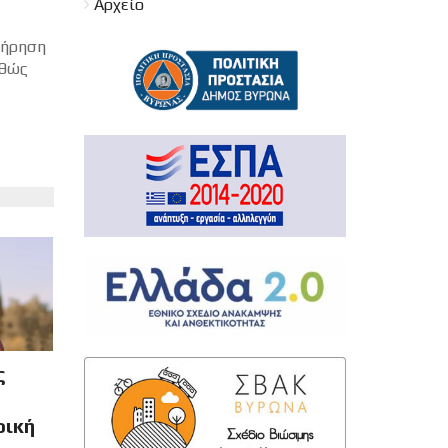
Αρχείο
τήρηση
αθώς
ς
ρική