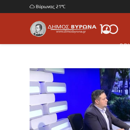
Βύρωνας
21°C
Ο Β
Η Πόλ