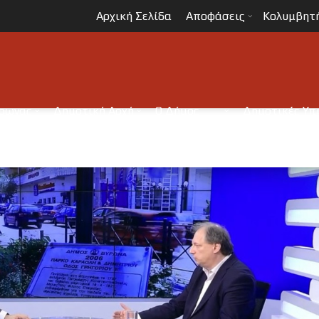
Αρχική Σελίδα
Αποφάσεις
Κολυμβητ
ύρωνας
Δημοτική Αρχή
Ο Δήμος
Δημοτικές Υπ
η μας
Ο Δήμαρχος
Δομή του Δήμου
Ψηφιακές Υπηρεσί