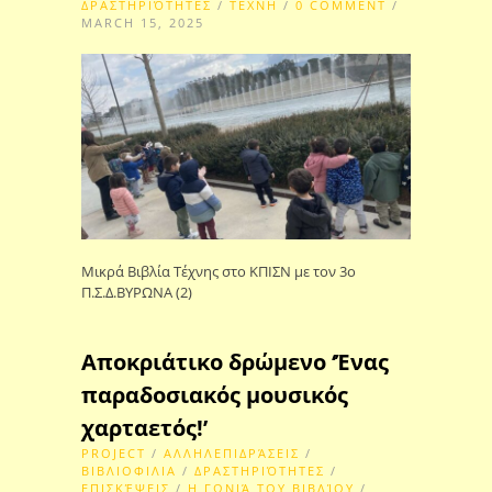
ΔΡΑΣΤΗΡΙΌΤΗΤΕΣ
/
ΤΕΧΝΗ
/
0 COMMENT
/
MARCH 15, 2025
Μικρά Βιβλία Τέχνης στο ΚΠΙΣΝ με τον 3ο
Π.Σ.Δ.ΒΥΡΩΝΑ (2)
Αποκριάτικο δρώμενο ‘Ένας
παραδοσιακός μουσικός
χαρταετός!’
PROJECT
/
ΑΛΛΗΛΕΠΙΔΡΆΣΕΙΣ
/
ΒΙΒΛΙΟΦΙΛΙΑ
/
ΔΡΑΣΤΗΡΙΌΤΗΤΕΣ
/
ΕΠΙΣΚΈΨΕΙΣ
/
Η ΓΩΝΙΆ ΤΟΥ ΒΙΒΛΊΟΥ
/