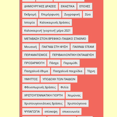
ΔΗΜΙΟΥΡΓΙΚΕΣ ΔΡΑΣΕΙΣ
ΕΙΚΑΣΤΙΚΑ
ΕΠΟΧΕΣ
Εκδρομή
Επιμόρφωση
Ζωγραφική
Ζώα
Ιστορία
Καλοκαιρινές δράσεις
Καλοκαιρινή 'γιορτινή' μέρα 2021
ΜΕΤΑΒΑΣΗ ΣΤΟΝ ΒΡΕΦΙΚΟ-ΠΑΙΔΙΚΟ ΣΤΑΘΜΟ
Μουσική
ΠΑΙΓΝΙΔΙ ΣΤΗ ΦΥΣΗ
ΠΑΙΧΝΙΔΙ STEAM
ΠΕΙΡΑΜΑΤΙΣΜΟΣ
ΠΕΡΙΒΑΛΛΟΝΤΙΚΗ ΕΚΠΑΙΔΕΥΣΗ
ΠΡΟΣΑΡΜΟΓΗ
Πάσχα
Παραμύθι
Πασχαλινά έθιμα
Πασχαλινά παιχνίδια
Τέχνη
ΥΜΗΤΤΟΣ
ΥΠΟΔΟΧΗ ΤΩΝ ΠΑΙΔΙΩΝ
Φθινοπωρινές δράσεις
Φιλία
ΧΡΙΣΤΟΥΓΕΝΝΙΑΤΙΚΗ ΓΙΟΡΤΗ
Χειμώνας
Χριστουγεννιάτικες δράσεις
Χριστούγεννα
ΨΥΧΑΓΩΓΙΑ
επίσκεψη
επικοινωνία