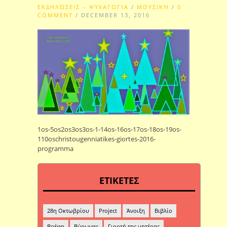
ΕΚΔΗΛΏΣΕΙΣ – ΨΥΧΑΓΩΓΊΑ
/
ΜΟΥΣΙΚΉ
/
0
COMMENT
/ DECEMBER 13, 2016
1os-5os2os3os3os-1-14os-16os-17os-18os-19os-
110oschristougenniatikes-giortes-2016-
programma
ΕΤΙΚΕΤΕΣ
28η Οκτωβρίου
Project
Άνοιξη
Βιβλίο
Βρέφη
Βύρωνας
Γιορτή της μητέρας