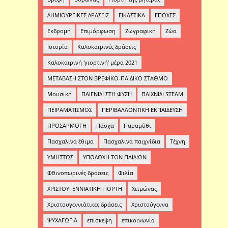
ΔΗΜΙΟΥΡΓΙΚΕΣ ΔΡΑΣΕΙΣ
ΕΙΚΑΣΤΙΚΑ
ΕΠΟΧΕΣ
Εκδρομή
Επιμόρφωση
Ζωγραφική
Ζώα
Ιστορία
Καλοκαιρινές δράσεις
Καλοκαιρινή 'γιορτινή' μέρα 2021
ΜΕΤΑΒΑΣΗ ΣΤΟΝ ΒΡΕΦΙΚΟ-ΠΑΙΔΙΚΟ ΣΤΑΘΜΟ
Μουσική
ΠΑΙΓΝΙΔΙ ΣΤΗ ΦΥΣΗ
ΠΑΙΧΝΙΔΙ STEAM
ΠΕΙΡΑΜΑΤΙΣΜΟΣ
ΠΕΡΙΒΑΛΛΟΝΤΙΚΗ ΕΚΠΑΙΔΕΥΣΗ
ΠΡΟΣΑΡΜΟΓΗ
Πάσχα
Παραμύθι
Πασχαλινά έθιμα
Πασχαλινά παιχνίδια
Τέχνη
ΥΜΗΤΤΟΣ
ΥΠΟΔΟΧΗ ΤΩΝ ΠΑΙΔΙΩΝ
Φθινοπωρινές δράσεις
Φιλία
ΧΡΙΣΤΟΥΓΕΝΝΙΑΤΙΚΗ ΓΙΟΡΤΗ
Χειμώνας
Χριστουγεννιάτικες δράσεις
Χριστούγεννα
ΨΥΧΑΓΩΓΙΑ
επίσκεψη
επικοινωνία