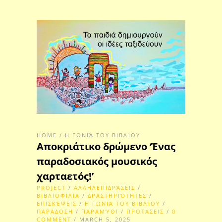
HOME
/
Η ΓΩΝΙΆ ΤΟΥ ΒΙΒΛΊΟΥ
Αποκριάτικο δρώμενο ‘Ένας
παραδοσιακός μουσικός
χαρταετός!’
PROJECT
/
ΑΛΛΗΛΕΠΙΔΡΆΣΕΙΣ
/
ΒΙΒΛΙΟΦΙΛΙΑ
/
ΔΡΑΣΤΗΡΙΌΤΗΤΕΣ
/
ΕΠΙΣΚΈΨΕΙΣ
/
Η ΓΩΝΙΆ ΤΟΥ ΒΙΒΛΊΟΥ
/
ΠΑΡΑΔΟΣΗ
/
ΠΑΡΑΜΎΘΙ
/
ΠΡΟΤΑΣΕΙΣ
/
0
COMMENT
/ MARCH 5, 2025