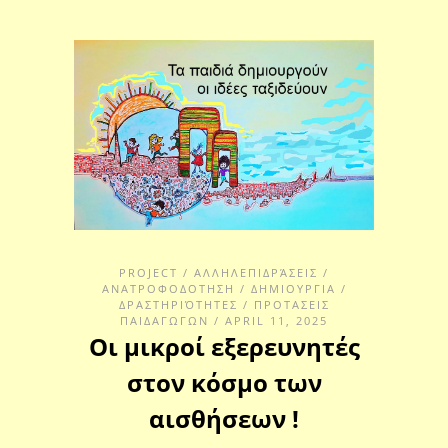
PROJECT
/
ΑΛΛΗΛΕΠΙΔΡΆΣΕΙΣ
/
ΑΝΑΤΡΟΦΟΔΟΤΗΣΗ
/
ΔΗΜΙΟΥΡΓΙΑ
/
ΔΡΑΣΤΗΡΙΌΤΗΤΕΣ
/
ΠΡΟΤΑΣΕΙΣ
ΠΑΙΔΑΓΩΓΩΝ
/ APRIL 11, 2025
Οι μικροί εξερευνητές
στον κόσμο των
αισθήσεων !