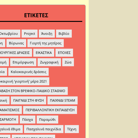
ΕΤΙΚΕΤΕΣ
 Οκτωβρίου
Project
Άνοιξη
Βιβλίο
φη
Βύρωνας
Γιορτή της μητέρας
ΟΥΡΓΙΚΕΣ ΔΡΑΣΕΙΣ
ΕΙΚΑΣΤΙΚΑ
ΕΠΟΧΕΣ
ρομή
Επιμόρφωση
Ζωγραφική
Ζώα
ρία
Καλοκαιρινές δράσεις
καιρινή 'γιορτινή' μέρα 2021
ΑΒΑΣΗ ΣΤΟΝ ΒΡΕΦΙΚΟ-ΠΑΙΔΙΚΟ ΣΤΑΘΜΟ
σική
ΠΑΙΓΝΙΔΙ ΣΤΗ ΦΥΣΗ
ΠΑΙΧΝΙΔΙ STEAM
ΡΑΜΑΤΙΣΜΟΣ
ΠΕΡΙΒΑΛΛΟΝΤΙΚΗ ΕΚΠΑΙΔΕΥΣΗ
ΣΑΡΜΟΓΗ
Πάσχα
Παραμύθι
αλινά έθιμα
Πασχαλινά παιχνίδια
Τέχνη