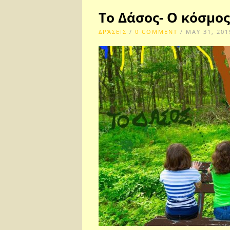
Το Δάσος- Ο κόσμος
ΔΡΆΣΕΙΣ
/
0 COMMENT
/ MAY 31, 201