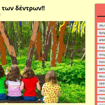
 των δέντρων!!
9
28η
Βρέ
ΔΗΜΙ
Εκδ
Ιστο
Καλο
ΜΕΤ
Μου
ΠΕΙ
ΠΡΟ
Πασχ