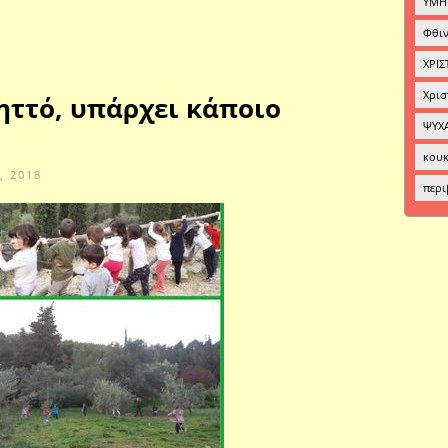
ΥΜΗ
Φθιν
ΧΡΙΣ
Χρισ
ηττό, υπάρχει κάποιο
ΨΥΧ
κου
, 2018
περι