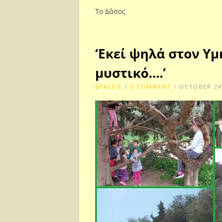
Το Δάσος
‘Εκεί ψηλά στον Υμ
μυστικό….’
ΔΡΆΣΕΙΣ
/
0 COMMENT
/ OCTOBER 24