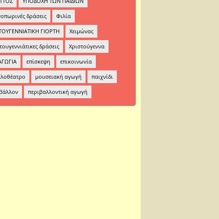
ΤΤΟΣ
ΥΠΟΔΟΧΗ ΤΩΝ ΠΑΙΔΙΩΝ
οπωρινές δράσεις
Φιλία
ΤΟΥΓΕΝΝΙΑΤΙΚΗ ΓΙΟΡΤΗ
Χειμώνας
τουγεννιάτικες δράσεις
Χριστούγεννα
ΑΓΩΓΙΑ
επίσκεψη
επικοινωνία
κλοθέατρο
μουσειακή αγωγή
παιχνίδι
βάλλον
περιβαλλοντική αγωγή