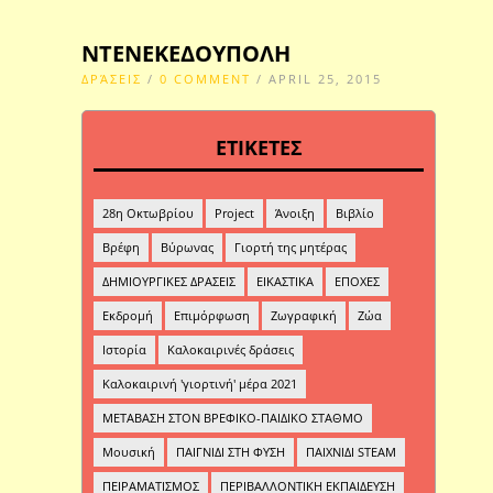
ΝΤΕΝΕΚΕΔΟΥΠΟΛΗ
ΔΡΆΣΕΙΣ
/
0 COMMENT
/ APRIL 25, 2015
ΕΤΙΚΕΤΕΣ
28η Οκτωβρίου
Project
Άνοιξη
Βιβλίο
Βρέφη
Βύρωνας
Γιορτή της μητέρας
ΔΗΜΙΟΥΡΓΙΚΕΣ ΔΡΑΣΕΙΣ
ΕΙΚΑΣΤΙΚΑ
ΕΠΟΧΕΣ
Εκδρομή
Επιμόρφωση
Ζωγραφική
Ζώα
Ιστορία
Καλοκαιρινές δράσεις
Καλοκαιρινή 'γιορτινή' μέρα 2021
ΜΕΤΑΒΑΣΗ ΣΤΟΝ ΒΡΕΦΙΚΟ-ΠΑΙΔΙΚΟ ΣΤΑΘΜΟ
Μουσική
ΠΑΙΓΝΙΔΙ ΣΤΗ ΦΥΣΗ
ΠΑΙΧΝΙΔΙ STEAM
ΠΕΙΡΑΜΑΤΙΣΜΟΣ
ΠΕΡΙΒΑΛΛΟΝΤΙΚΗ ΕΚΠΑΙΔΕΥΣΗ