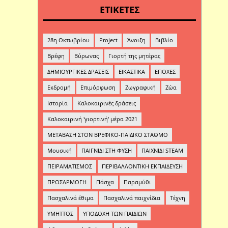
ΕΤΙΚΕΤΕΣ
28η Οκτωβρίου
Project
Άνοιξη
Βιβλίο
Βρέφη
Βύρωνας
Γιορτή της μητέρας
ΔΗΜΙΟΥΡΓΙΚΕΣ ΔΡΑΣΕΙΣ
ΕΙΚΑΣΤΙΚΑ
ΕΠΟΧΕΣ
Εκδρομή
Επιμόρφωση
Ζωγραφική
Ζώα
Ιστορία
Καλοκαιρινές δράσεις
Καλοκαιρινή 'γιορτινή' μέρα 2021
ΜΕΤΑΒΑΣΗ ΣΤΟΝ ΒΡΕΦΙΚΟ-ΠΑΙΔΙΚΟ ΣΤΑΘΜΟ
Μουσική
ΠΑΙΓΝΙΔΙ ΣΤΗ ΦΥΣΗ
ΠΑΙΧΝΙΔΙ STEAM
ΠΕΙΡΑΜΑΤΙΣΜΟΣ
ΠΕΡΙΒΑΛΛΟΝΤΙΚΗ ΕΚΠΑΙΔΕΥΣΗ
ΠΡΟΣΑΡΜΟΓΗ
Πάσχα
Παραμύθι
Πασχαλινά έθιμα
Πασχαλινά παιχνίδια
Τέχνη
ΥΜΗΤΤΟΣ
ΥΠΟΔΟΧΗ ΤΩΝ ΠΑΙΔΙΩΝ