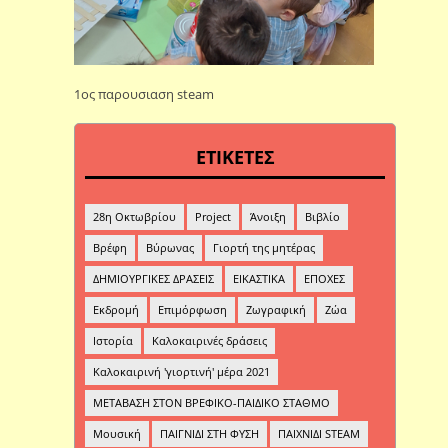
1ος παρουσιαση steam
ΕΤΙΚΕΤΕΣ
28η Οκτωβρίου
Project
Άνοιξη
Βιβλίο
Βρέφη
Βύρωνας
Γιορτή της μητέρας
ΔΗΜΙΟΥΡΓΙΚΕΣ ΔΡΑΣΕΙΣ
ΕΙΚΑΣΤΙΚΑ
ΕΠΟΧΕΣ
Εκδρομή
Επιμόρφωση
Ζωγραφική
Ζώα
Ιστορία
Καλοκαιρινές δράσεις
Καλοκαιρινή 'γιορτινή' μέρα 2021
ΜΕΤΑΒΑΣΗ ΣΤΟΝ ΒΡΕΦΙΚΟ-ΠΑΙΔΙΚΟ ΣΤΑΘΜΟ
Μουσική
ΠΑΙΓΝΙΔΙ ΣΤΗ ΦΥΣΗ
ΠΑΙΧΝΙΔΙ STEAM