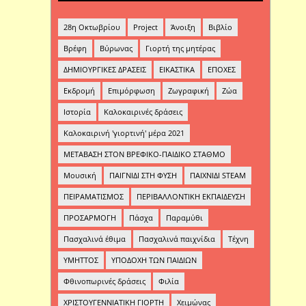
28η Οκτωβρίου
Project
Άνοιξη
Βιβλίο
Βρέφη
Βύρωνας
Γιορτή της μητέρας
ΔΗΜΙΟΥΡΓΙΚΕΣ ΔΡΑΣΕΙΣ
ΕΙΚΑΣΤΙΚΑ
ΕΠΟΧΕΣ
Εκδρομή
Επιμόρφωση
Ζωγραφική
Ζώα
Ιστορία
Καλοκαιρινές δράσεις
Καλοκαιρινή 'γιορτινή' μέρα 2021
ΜΕΤΑΒΑΣΗ ΣΤΟΝ ΒΡΕΦΙΚΟ-ΠΑΙΔΙΚΟ ΣΤΑΘΜΟ
Μουσική
ΠΑΙΓΝΙΔΙ ΣΤΗ ΦΥΣΗ
ΠΑΙΧΝΙΔΙ STEAM
ΠΕΙΡΑΜΑΤΙΣΜΟΣ
ΠΕΡΙΒΑΛΛΟΝΤΙΚΗ ΕΚΠΑΙΔΕΥΣΗ
ΠΡΟΣΑΡΜΟΓΗ
Πάσχα
Παραμύθι
Πασχαλινά έθιμα
Πασχαλινά παιχνίδια
Τέχνη
ΥΜΗΤΤΟΣ
ΥΠΟΔΟΧΗ ΤΩΝ ΠΑΙΔΙΩΝ
Φθινοπωρινές δράσεις
Φιλία
ΧΡΙΣΤΟΥΓΕΝΝΙΑΤΙΚΗ ΓΙΟΡΤΗ
Χειμώνας