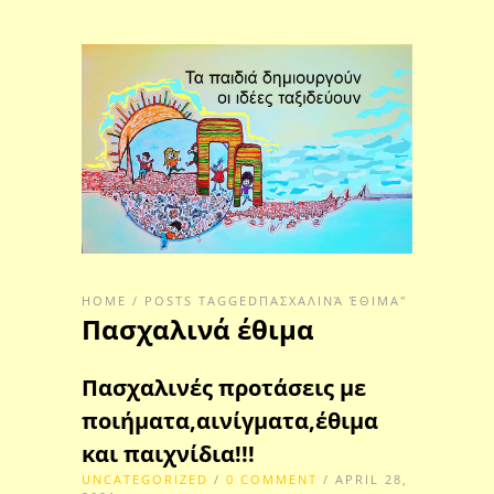
HOME
/
POSTS TAGGEDΠΑΣΧΑΛΙΝΆ ΈΘΙΜΑ"
Πασχαλινά έθιμα
Πασχαλινές προτάσεις με
ποιήματα,αινίγματα,έθιμα
και παιχνίδια!!!
UNCATEGORIZED
/
0 COMMENT
/ APRIL 28,