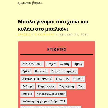
χειμωνας βαρύς..
Μπάλα γίνομαι από χιόνι και
κυλάω στο μπαλκόνι
ΔΡΆΣΕΙΣ
/
0 COMMENT
/ JANUARY 25, 2014
ΕΤΙΚΕΤΕΣ
28η Οκτωβρίου
Project
Άνοιξη
Βιβλίο
Βρέφη
Βύρωνας
Γιορτή της μητέρας
ΔΗΜΙΟΥΡΓΙΚΕΣ ΔΡΑΣΕΙΣ
ΕΙΚΑΣΤΙΚΑ
ΕΠΟΧΕΣ
Εκδρομή
Επιμόρφωση
Ζωγραφική
Ζώα
Ιστορία
Καλοκαιρινές δράσεις
Καλοκαιρινή 'γιορτινή' μέρα 2021