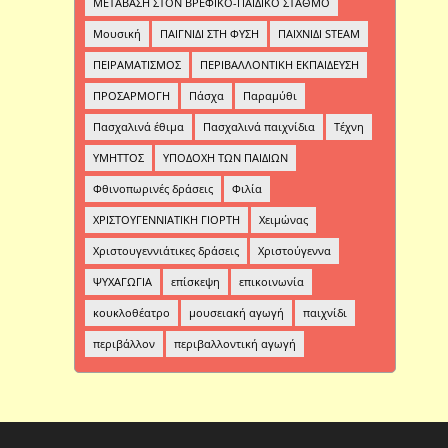
ΜΕΤΑΒΑΣΗ ΣΤΟΝ ΒΡΕΦΙΚΟ-ΠΑΙΔΙΚΟ ΣΤΑΘΜΟ
Μουσική
ΠΑΙΓΝΙΔΙ ΣΤΗ ΦΥΣΗ
ΠΑΙΧΝΙΔΙ STEAM
ΠΕΙΡΑΜΑΤΙΣΜΟΣ
ΠΕΡΙΒΑΛΛΟΝΤΙΚΗ ΕΚΠΑΙΔΕΥΣΗ
ΠΡΟΣΑΡΜΟΓΗ
Πάσχα
Παραμύθι
Πασχαλινά έθιμα
Πασχαλινά παιχνίδια
Τέχνη
ΥΜΗΤΤΟΣ
ΥΠΟΔΟΧΗ ΤΩΝ ΠΑΙΔΙΩΝ
Φθινοπωρινές δράσεις
Φιλία
ΧΡΙΣΤΟΥΓΕΝΝΙΑΤΙΚΗ ΓΙΟΡΤΗ
Χειμώνας
Χριστουγεννιάτικες δράσεις
Χριστούγεννα
ΨΥΧΑΓΩΓΙΑ
επίσκεψη
επικοινωνία
κουκλοθέατρο
μουσειακή αγωγή
παιχνίδι
περιβάλλον
περιβαλλοντική αγωγή