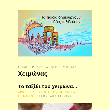
HOME
/
POSTS TAGGEDΧΕΙΜΏΝΑΣ"
Χειμώνας
Το ταξίδι του χειμώνα…
ΔΡΆΣΕΙΣ
/
Η ΓΩΝΙΆ ΤΟΥ ΒΙΒΛΊΟΥ
/
0
COMMENT
/ FEBRUARY 11, 2024