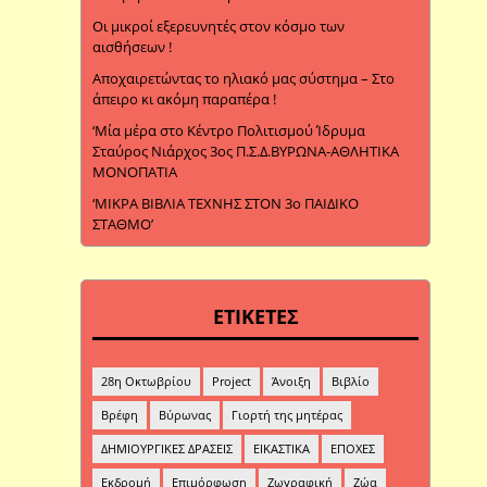
Οι μικροί εξερευνητές στον κόσμο των
αισθήσεων !
Αποχαιρετώντας το ηλιακό μας σύστημα – Στο
άπειρο κι ακόμη παραπέρα !
‘Μία μέρα στο Κέντρο Πολιτισμού Ίδρυμα
Σταύρος Νιάρχος 3ος Π.Σ.Δ.ΒΥΡΩΝΑ-ΑΘΛΗΤΙΚΑ
ΜΟΝΟΠΑΤΙΑ
‘ΜΙΚΡΑ ΒΙΒΛΙΑ ΤΕΧΝΗΣ ΣΤΟΝ 3ο ΠΑΙΔΙΚΟ
ΣΤΑΘΜΟ’
ΕΤΙΚΕΤΕΣ
28η Οκτωβρίου
Project
Άνοιξη
Βιβλίο
Βρέφη
Βύρωνας
Γιορτή της μητέρας
ΔΗΜΙΟΥΡΓΙΚΕΣ ΔΡΑΣΕΙΣ
ΕΙΚΑΣΤΙΚΑ
ΕΠΟΧΕΣ
Εκδρομή
Επιμόρφωση
Ζωγραφική
Ζώα