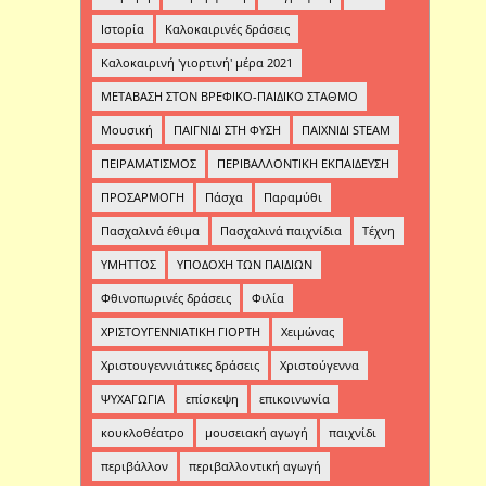
Ιστορία
Καλοκαιρινές δράσεις
Καλοκαιρινή 'γιορτινή' μέρα 2021
ΜΕΤΑΒΑΣΗ ΣΤΟΝ ΒΡΕΦΙΚΟ-ΠΑΙΔΙΚΟ ΣΤΑΘΜΟ
Μουσική
ΠΑΙΓΝΙΔΙ ΣΤΗ ΦΥΣΗ
ΠΑΙΧΝΙΔΙ STEAM
ΠΕΙΡΑΜΑΤΙΣΜΟΣ
ΠΕΡΙΒΑΛΛΟΝΤΙΚΗ ΕΚΠΑΙΔΕΥΣΗ
ΠΡΟΣΑΡΜΟΓΗ
Πάσχα
Παραμύθι
Πασχαλινά έθιμα
Πασχαλινά παιχνίδια
Τέχνη
ΥΜΗΤΤΟΣ
ΥΠΟΔΟΧΗ ΤΩΝ ΠΑΙΔΙΩΝ
Φθινοπωρινές δράσεις
Φιλία
ΧΡΙΣΤΟΥΓΕΝΝΙΑΤΙΚΗ ΓΙΟΡΤΗ
Χειμώνας
Χριστουγεννιάτικες δράσεις
Χριστούγεννα
ΨΥΧΑΓΩΓΙΑ
επίσκεψη
επικοινωνία
κουκλοθέατρο
μουσειακή αγωγή
παιχνίδι
περιβάλλον
περιβαλλοντική αγωγή